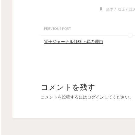
/
/
絵本
幼児
読
PREVIOUS POST
電子ジャーナル価格上昇の理由
コメントを残す
コメントを投稿するには
ログイン
してください。