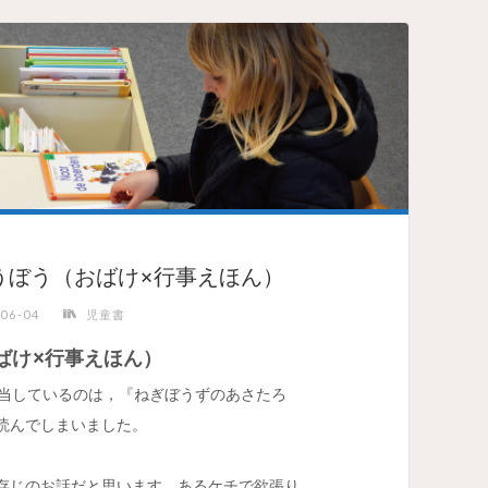
うぼう（おばけ×行事えほん）
-06-04
児童書
ばけ×行事えほん）
当しているのは，『ねぎぼうずのあさたろ
読んでしまいました。
存じのお話だと思います。あるケチで欲張り