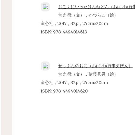
じごくにいったけんねどん（おばけ×行
常光 徹（文），かつらこ（絵）
童心社，2017，32p，25cm×20cm
ISBN:
978-4494014613
せつぶんのおに（おばけ×行事えほん）
常光 徹（文），伊藤秀男（絵）
童心社，2017，32p，25cm×20cm
ISBN:
978-4494014620