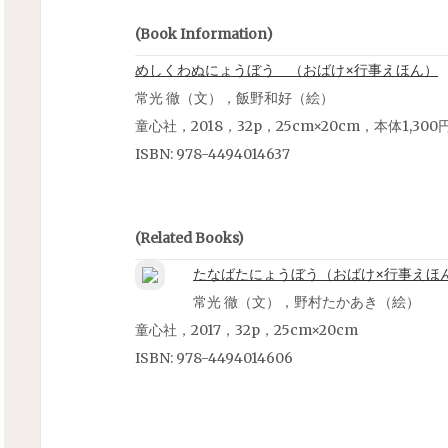
(Book Information)
めしくわぬにょうぼう （おばけ×行事えほん）
常光 徹（文），飯野和好（絵）
童心社，2018，32p，25cm×20cm，本体1,30
ISBN:
978-4494014637
(Related Books)
たなばたにょうぼう（おばけ×行事えほ
常光 徹（文），野村たかあき（絵）
童心社，2017，32p，25cm×20cm
ISBN:
978-4494014606