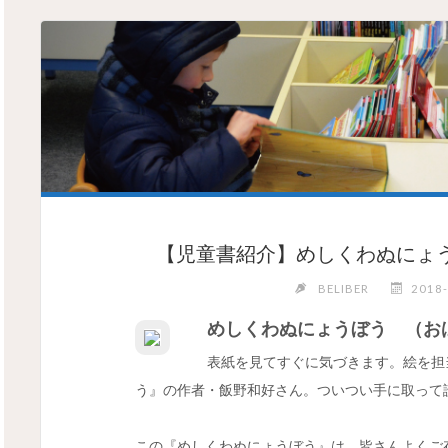
【児童書紹介】めしくわぬにょ
BELIBER
2018
めしくわぬにょうぼう （お
表紙を見てすぐに気づきます。絵を担
う』の作者・飯野和好さん。ついつい手に取って
この『めしくわぬにょうぼう』は，皆さんよくご