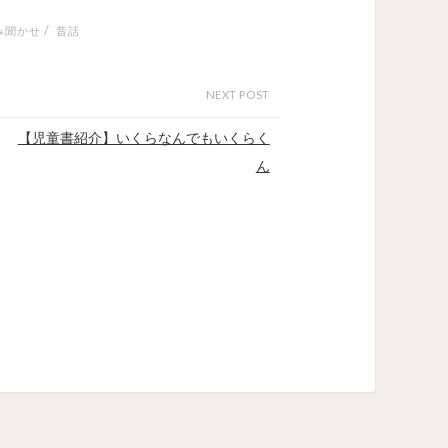
/
み聞かせ
昔話
NEXT POST
【児童書紹介】いくらなんでもいくらく
ん