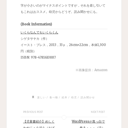
字が小さいのがマイナスポイントですが，それを差し引いて
もこれはおススメ。幼児からどうぞ。読み聞かせにも。
(Book Information)
いくらなんでもいくらくん
シゲタサヤカ（作）
イースト・プレス，2013，33ｐ，26cm×22cm，本体1,300
円（税別）
ISBN:
978-4781610887
※画像提供：
Amazon
/
/
/
/
楽しい
食べ物
絵本
幼児
読み聞かせ
PREVIOUS POST
NEXT POST
【児童書紹介】めしく
WordPressが真っ白で
わぬにょうぼう（おば
焦る・・・（泣）