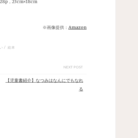
p，23cm×18cm
※画像提供：
Amazon
/
い
絵本
NEXT POST
【児童書紹介】なつみはなんにでもなれ
る