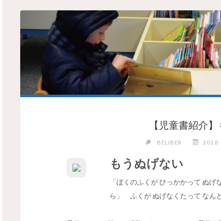
【児童書紹介】
BELIBER
2018
もうぬげない
「ぼくのふくが ひっかかって ぬげな
ら」 ふくが ぬげなくたって なん