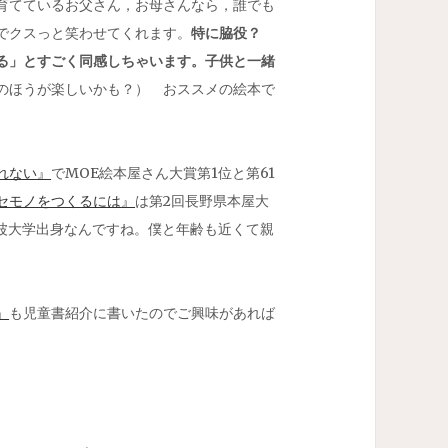
育てているお父さん，お母さんなら，誰でも
でクスっと笑わせてくれます。
特に脇役？
る」とすごく同感しちゃいます。子供と一緒
のほうが楽しいかも？） おススメの絵本で
れない』
でMOE絵本屋さん大賞第1位と第61
セモノをつくるには』
は第2回長野県本屋大
。筑波大学出身なんですね。僕と年齢も近くて親
』
も児童書紹介に書いたのでご興味があれば