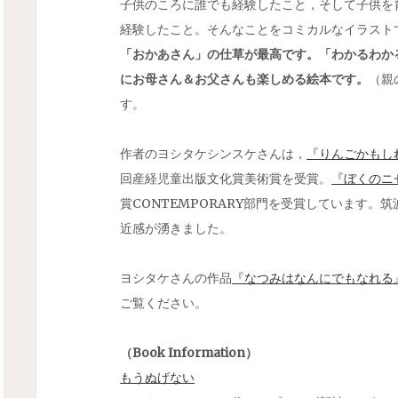
子供のころに誰でも経験したこと，そして子供を
経験したこと。そんなことをコミカルなイラスト
「おかあさん」の仕草が最高です。「わかるわか
にお母さん＆お父さんも楽しめる絵本です。
（親
す。
作者のヨシタケシンスケさんは，
『りんごかもし
回産経児童出版文化賞美術賞を受賞。
『ぼくのニ
賞CONTEMPORARY部門を受賞しています
近感が湧きました。
ヨシタケさんの作品
『なつみはなんにでもなれる
ご覧ください。
（Book Information）
もうぬげない