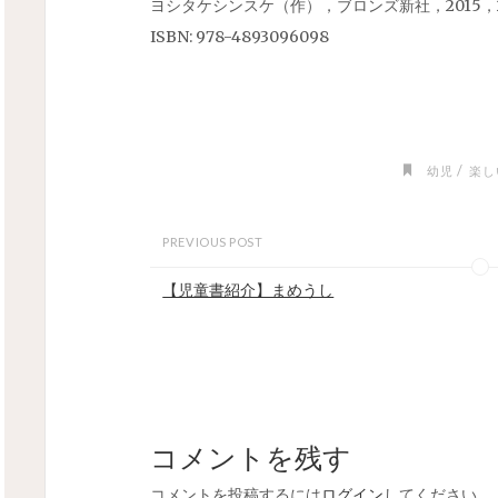
ヨシタケシンスケ（作），ブロンズ新社，2015，28
ISBN:
978-4893096098
/
幼児
楽し
PREVIOUS POST
【児童書紹介】まめうし
コメントを残す
コメントを投稿するには
ログイン
してください。